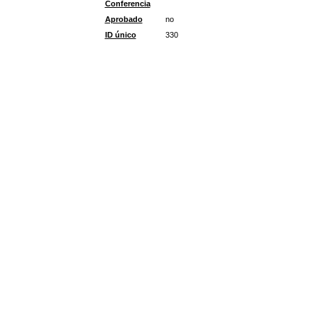
Conferencia
Aprobado
no
ID único
330