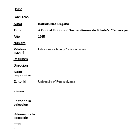
Inicio
Registro
Autor
Barrick, Mac Eugene
Título
A Critical Edition of Gaspar Gómez de Toledo's "Tercera par
Año
1965
Número
Palabras
Ediciones críticas
;
Continuaciones
clave
Resumen
Dirección
Autor
corporativo
Editorial
University of Pennsylvania
Idioma
Editor de la
colección
Volumen de la
colección
ISSN