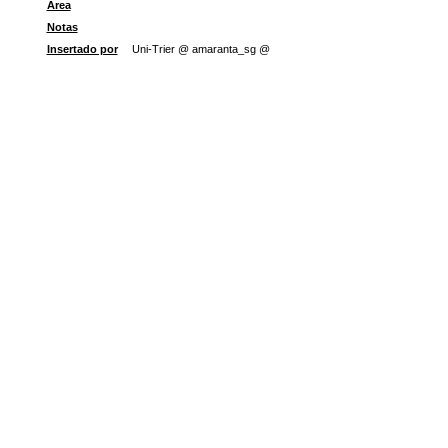
Área
Notas
Insertado por
Uni-Trier @ amaranta_sg @