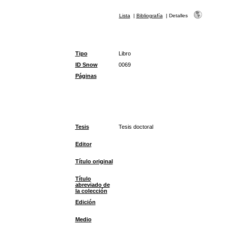
Lista
|
Bibliografía
|
Detalles
Tipo
Libro
ID Snow
0069
Páginas
Tesis
Tesis doctoral
Editor
Título original
Título
abreviado de
la colección
Edición
Medio