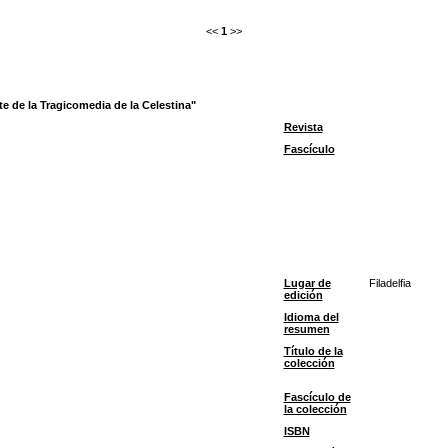
<<
1
>>
te de la Tragicomedia de la Celestina"
Revista
Fascículo
Lugar de
Filadelfia
edición
Idioma del
resumen
Título de la
colección
Fascículo de
la colección
ISBN