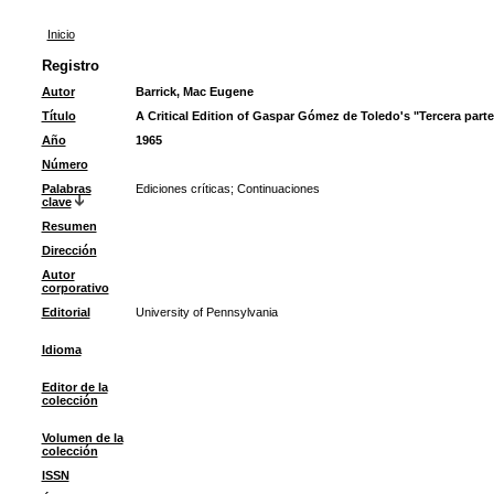
Inicio
Registro
Autor
Barrick, Mac Eugene
Título
A Critical Edition of Gaspar Gómez de Toledo's "Tercera parte
Año
1965
Número
Palabras
Ediciones críticas
;
Continuaciones
clave
Resumen
Dirección
Autor
corporativo
Editorial
University of Pennsylvania
Idioma
Editor de la
colección
Volumen de la
colección
ISSN