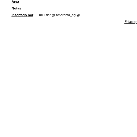
Área
Notas
Insertado por
Uni-Trier @ amaranta_sg @
Enlace p