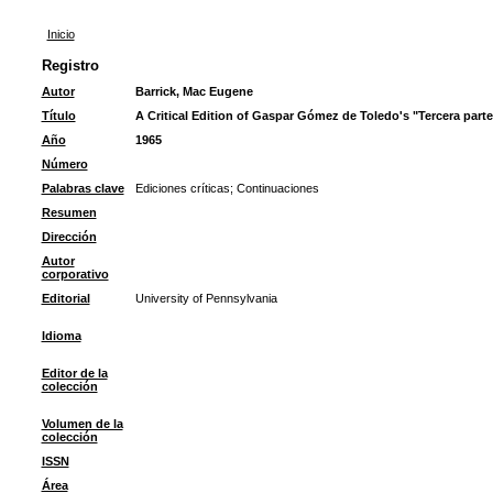
Inicio
Registro
Autor
Barrick, Mac Eugene
Título
A Critical Edition of Gaspar Gómez de Toledo's "Tercera parte
Año
1965
Número
Palabras clave
Ediciones críticas
;
Continuaciones
Resumen
Dirección
Autor
corporativo
Editorial
University of Pennsylvania
Idioma
Editor de la
colección
Volumen de la
colección
ISSN
Área