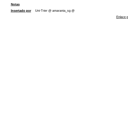
Notas
Insertado por
Uni-Trier @ amaranta_sg @
Enlace p