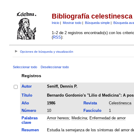
Bibliografía celestinesca
Inicio
|
Mostrar todo
|
Búsqueda simple
|
Búsqueda av
1–2 de 2 registros encontrado(s) con los criter
(
RSS
):
Opciones de búsqueda y visualización
Seleccionar todo
Deseleccionar todo
Registros
Autor
Seniff, Dennis P.
Título
Bernardo Gordonio's "LiIio d Medicina": A poss
Año
1986
Revista
Celestinesca
Número
10
Fascículo
1
Palabras
Amor hereos
;
Medicina
;
Enfermedad de amor
clave
Resumen
Estudia la semejanza de los síntomas del amor de