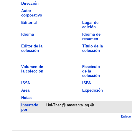
Dirección
Autor
corporativo
Editorial
Lugar de
edición
Idioma
Idioma del
resumen
Editor de la
Título de la
colección
colección
Volumen de
Fascículo
la colección
de la
colección
ISSN
ISBN
Área
Expedición
Notas
Insertado
Uni-Trier @ amaranta_sg @
por
Enlace 