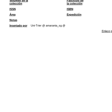
Volumen de la
Fascículo de
colección
la colección
ISSN
ISBN
Área
Expedición
Notas
Insertado por
Uni-Trier @ amaranta_sg @
Enlace p