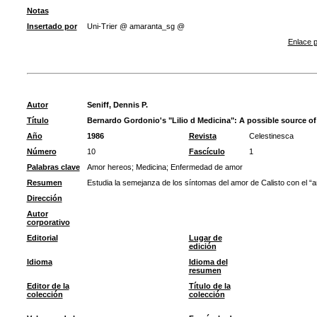
Notas
Insertado por
Uni-Trier @ amaranta_sg @
Enlace p
Autor
Seniff, Dennis P.
Título
Bernardo Gordonio's "LiIio d Medicina": A possible source of
Año
1986
Revista
Celestinesca
Número
10
Fascículo
1
Palabras clave
Amor hereos
;
Medicina
;
Enfermedad de amor
Resumen
Estudia la semejanza de los síntomas del amor de Calisto con el “
Dirección
Autor
corporativo
Editorial
Lugar de
edición
Idioma
Idioma del
resumen
Editor de la
Título de la
colección
colección