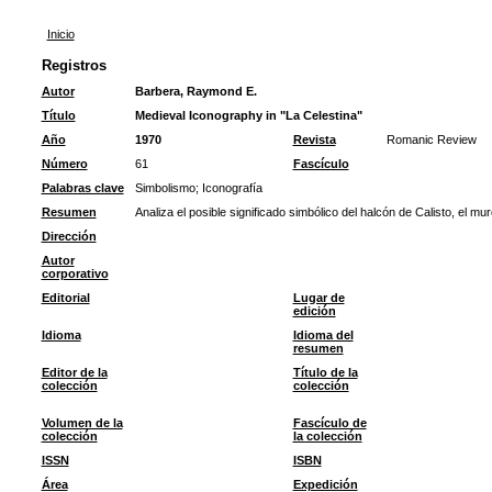
Inicio
Registros
Autor
Barbera, Raymond E.
Título
Medieval Iconography in "La Celestina"
Año
1970
Revista
Romanic Review
Número
61
Fascículo
Palabras clave
Simbolismo
;
Iconografía
Resumen
Analiza el posible significado simbólico del halcón de Calisto, el mur
Dirección
Autor
corporativo
Editorial
Lugar de
edición
Idioma
Idioma del
resumen
Editor de la
Título de la
colección
colección
Volumen de la
Fascículo de
colección
la colección
ISSN
ISBN
Área
Expedición