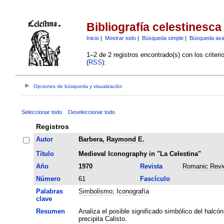
Bibliografía celestinesca
Inicio
|
Mostrar todo
|
Búsqueda simple
|
Búsqueda av
1–2 de 2 registros encontrado(s) con los criter
(
RSS
):
Opciones de búsqueda y visualización
Seleccionar todo
Deseleccionar todo
Registros
Autor
Barbera, Raymond E.
Título
Medieval Iconography in "La Celestina"
Año
1970
Revista
Romanic Revi
Número
61
Fascículo
Palabras
Simbolismo
;
Iconografía
clave
Resumen
Analiza el posible significado simbólico del halcón
precipita Calisto.