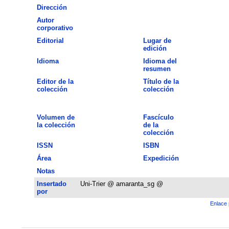
Dirección
Autor
corporativo
Editorial
Lugar de
edición
Idioma
Idioma del
resumen
Editor de la
Título de la
colección
colección
Volumen de
Fascículo
la colección
de la
colección
ISSN
ISBN
Área
Expedición
Notas
Insertado
Uni-Trier @ amaranta_sg @
por
Enlace 