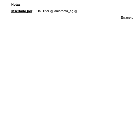
Notas
Insertado por
Uni-Trier @ amaranta_sg @
Enlace p