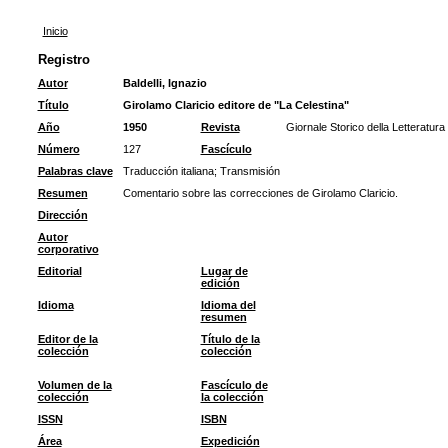
Inicio
Registro
Autor
Baldelli, Ignazio
Título
Girolamo Claricio editore de "La Celestina"
Año
1950
Revista
Giornale Storico della Letteratura 
Número
127
Fascículo
Palabras clave
Traducción italiana
;
Transmisión
Resumen
Comentario sobre las correcciones de Girolamo Claricio.
Dirección
Autor
corporativo
Editorial
Lugar de
edición
Idioma
Idioma del
resumen
Editor de la
Título de la
colección
colección
Volumen de la
Fascículo de
colección
la colección
ISSN
ISBN
Área
Expedición