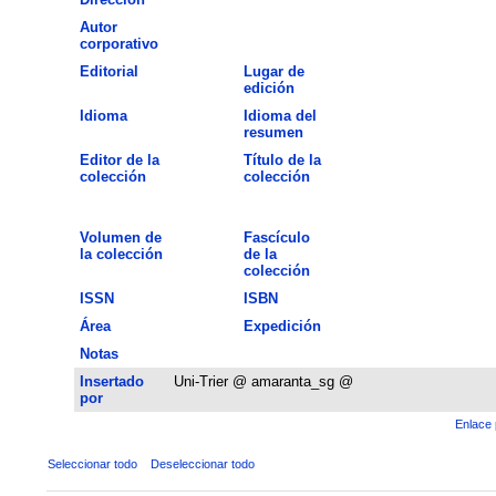
Autor
corporativo
Editorial
Lugar de
edición
Idioma
Idioma del
resumen
Editor de la
Título de la
colección
colección
Volumen de
Fascículo
la colección
de la
colección
ISSN
ISBN
Área
Expedición
Notas
Insertado
Uni-Trier @ amaranta_sg @
por
Enlace 
Seleccionar todo
Deseleccionar todo