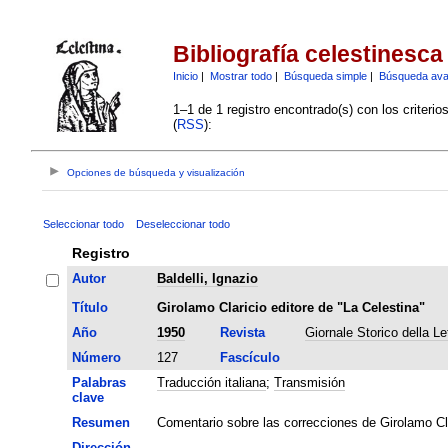
Bibliografía celestinesca
Inicio
|
Mostrar todo
|
Búsqueda simple
|
Búsqueda av
1–1 de 1 registro encontrado(s) con los criteri
(
RSS
):
Opciones de búsqueda y visualización
Seleccionar todo
Deseleccionar todo
Registro
Autor
Baldelli, Ignazio
Título
Girolamo Claricio editore de "La Celestina"
Año
1950
Revista
Giornale Storico della Let
Número
127
Fascículo
Palabras
Traducción italiana
;
Transmisión
clave
Resumen
Comentario sobre las correcciones de Girolamo Cla
Dirección