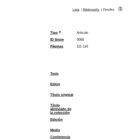
Lista
|
Bibliografía
|
Detalles
Tipo
Artículo
ID Snow
0060
Páginas
111-116
Tesis
Editor
Título original
Título
abreviado de
la colección
Edición
Medio
Conferencia