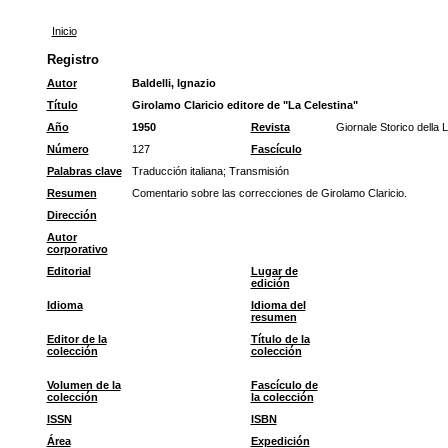
Inicio
Registro
Autor
Baldelli, Ignazio
Título
Girolamo Claricio editore de "La Celestina"
Año
1950
Revista
Giornale Storico della L
Número
127
Fascículo
Palabras clave
Traducción italiana
;
Transmisión
Resumen
Comentario sobre las correcciones de Girolamo Claricio.
Dirección
Autor
corporativo
Editorial
Lugar de
edición
Idioma
Idioma del
resumen
Editor de la
Título de la
colección
colección
Volumen de la
Fascículo de
colección
la colección
ISSN
ISBN
Área
Expedición