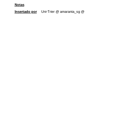
Notas
Insertado por
Uni-Trier @ amaranta_sg @