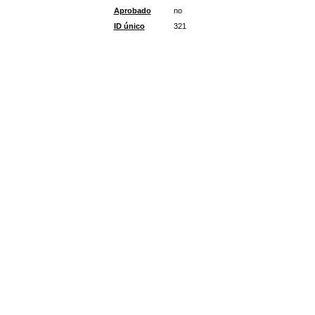
Aprobado
no
ID único
321