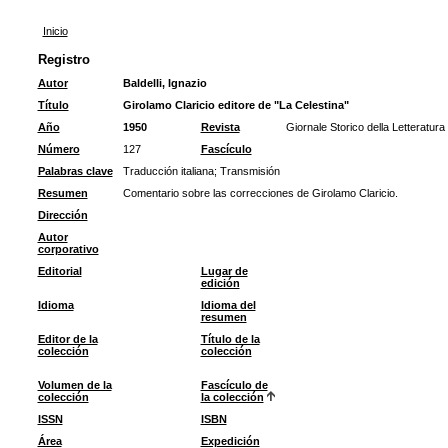
Inicio
Registro
Autor
Baldelli, Ignazio
Título
Girolamo Claricio editore de "La Celestina"
Año
1950
Revista
Giornale Storico della Letteratura 
Número
127
Fascículo
Palabras clave
Traducción italiana
;
Transmisión
Resumen
Comentario sobre las correcciones de Girolamo Claricio.
Dirección
Autor
corporativo
Editorial
Lugar de
edición
Idioma
Idioma del
resumen
Editor de la
Título de la
colección
colección
Volumen de la
Fascículo de
colección
la colección
ISSN
ISBN
Área
Expedición