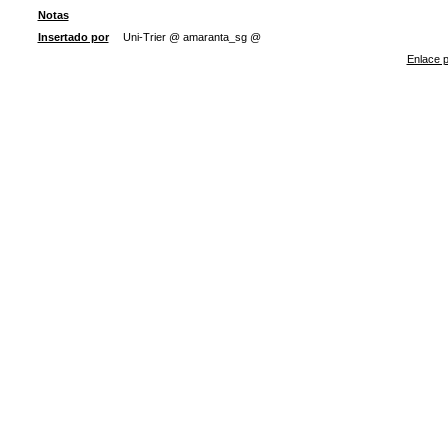
Notas
Insertado por
Uni-Trier @ amaranta_sg @
Enlace p