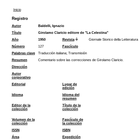
Inicio
Registro
Autor
Baldelli, Ignazio
Título
Girolamo Claricio editore de "La Celestina"
Año
1950
Revista
Giornale Storico della Letteratura 
Número
127
Fascículo
Palabras clave
Traducción italiana
;
Transmisión
Resumen
Comentario sobre las correcciones de Girolamo Claricio.
Dirección
Autor
corporativo
Editorial
Lugar de
edición
Idioma
Idioma del
resumen
Editor de la
Título de la
colección
colección
Volumen de la
Fascículo de
colección
la colección
ISSN
ISBN
Área
Expedición