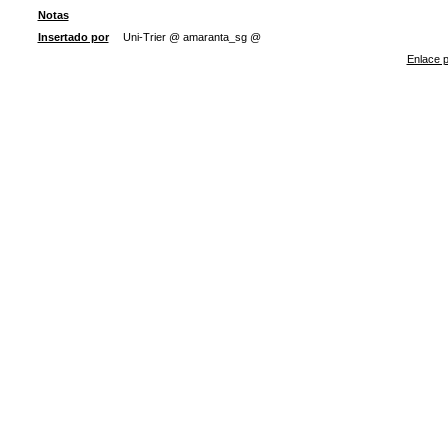
Notas
Insertado por
Uni-Trier @ amaranta_sg @
Enlace p