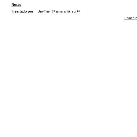
Notas
Insertado por
Uni-Trier @ amaranta_sg @
Enlace p