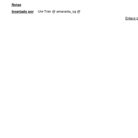
Notas
Insertado por
Uni-Trier @ amaranta_sg @
Enlace p