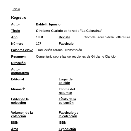
Inicio
Registro
Autor
Baldelli, Ignazio
Título
Girolamo Claricio editore de "La Celestina"
Año
1950
Revista
Giornale Storico della Letteratura 
Número
127
Fascículo
Palabras clave
Traducción italiana
;
Transmisión
Resumen
Comentario sobre las correcciones de Girolamo Claricio.
Dirección
Autor
corporativo
Editorial
Lugar de
edición
Idioma
Idioma del
resumen
Editor de la
Título de la
colección
colección
Volumen de la
Fascículo de
colección
la colección
ISSN
ISBN
Área
Expedición