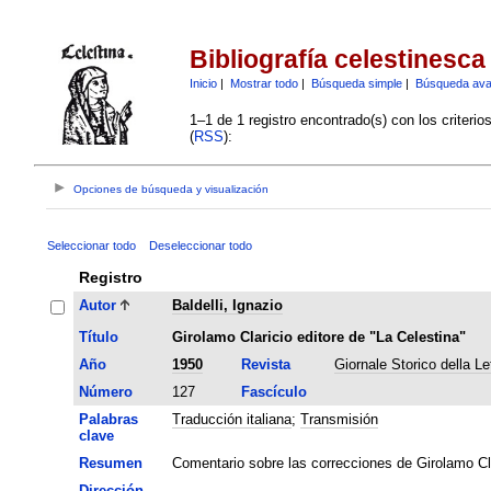
Bibliografía celestinesca
Inicio
|
Mostrar todo
|
Búsqueda simple
|
Búsqueda av
1–1 de 1 registro encontrado(s) con los criteri
(
RSS
):
Opciones de búsqueda y visualización
Seleccionar todo
Deseleccionar todo
Registro
Autor
Baldelli, Ignazio
Título
Girolamo Claricio editore de "La Celestina"
Año
1950
Revista
Giornale Storico della Let
Número
127
Fascículo
Palabras
Traducción italiana
;
Transmisión
clave
Resumen
Comentario sobre las correcciones de Girolamo Cla
Dirección