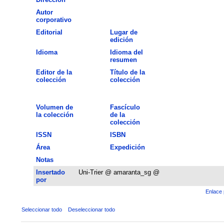
Autor
corporativo
Editorial
Lugar de
edición
Idioma
Idioma del
resumen
Editor de la
Título de la
colección
colección
Volumen de
Fascículo
la colección
de la
colección
ISSN
ISBN
Área
Expedición
Notas
Insertado
Uni-Trier @ amaranta_sg @
por
Enlace 
Seleccionar todo
Deseleccionar todo