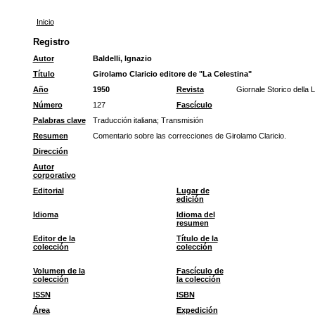
Inicio
Registro
Autor
Baldelli, Ignazio
Título
Girolamo Claricio editore de "La Celestina"
Año
1950
Revista
Giornale Storico della L
Número
127
Fascículo
Palabras clave
Traducción italiana
;
Transmisión
Resumen
Comentario sobre las correcciones de Girolamo Claricio.
Dirección
Autor
corporativo
Editorial
Lugar de
edición
Idioma
Idioma del
resumen
Editor de la
Título de la
colección
colección
Volumen de la
Fascículo de
colección
la colección
ISSN
ISBN
Área
Expedición