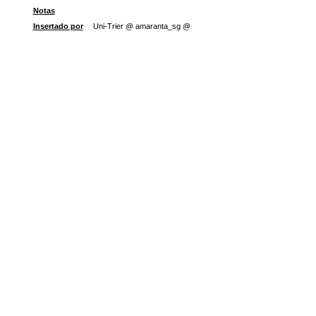
Notas
Insertado por
Uni-Trier @ amaranta_sg @