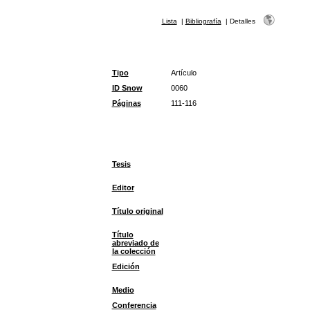
Lista
|
Bibliografía
|
Detalles
Tipo
Artículo
ID Snow
0060
Páginas
111-116
Tesis
Editor
Título original
Título
abreviado de
la colección
Edición
Medio
Conferencia