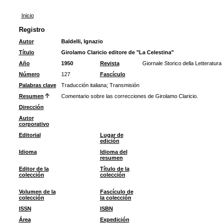
Inicio
Registro
Autor
Baldelli, Ignazio
Título
Girolamo Claricio editore de "La Celestina"
Año
1950
Revista
Giornale Storico della Letteratura 
Número
127
Fascículo
Palabras clave
Traducción italiana
;
Transmisión
Resumen
Comentario sobre las correcciones de Girolamo Claricio.
Dirección
Autor
corporativo
Editorial
Lugar de
edición
Idioma
Idioma del
resumen
Editor de la
Título de la
colección
colección
Volumen de la
Fascículo de
colección
la colección
ISSN
ISBN
Área
Expedición