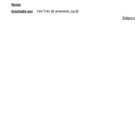
Notas
Insertado por
Uni-Trier @ amaranta_sg @
Enlace p