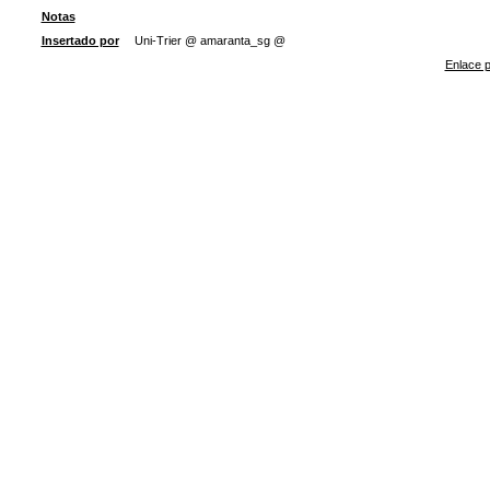
Notas
Insertado por
Uni-Trier @ amaranta_sg @
Enlace p