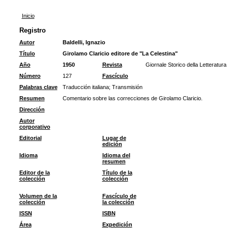
Inicio
Registro
Autor
Baldelli, Ignazio
Título
Girolamo Claricio editore de "La Celestina"
Año
1950
Revista
Giornale Storico della Letteratura 
Número
127
Fascículo
Palabras clave
Traducción italiana
;
Transmisión
Resumen
Comentario sobre las correcciones de Girolamo Claricio.
Dirección
Autor
corporativo
Editorial
Lugar de
edición
Idioma
Idioma del
resumen
Editor de la
Título de la
colección
colección
Volumen de la
Fascículo de
colección
la colección
ISSN
ISBN
Área
Expedición