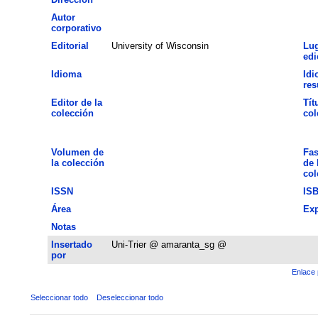
Autor
corporativo
Editorial
University of Wisconsin
Lug
edi
Idioma
Idi
re
Editor de la
Tít
colección
col
Volumen de
Fas
la colección
de 
col
ISSN
IS
Área
Exp
Notas
Insertado
Uni-Trier @ amaranta_sg @
por
Enlace 
Seleccionar todo
Deseleccionar todo