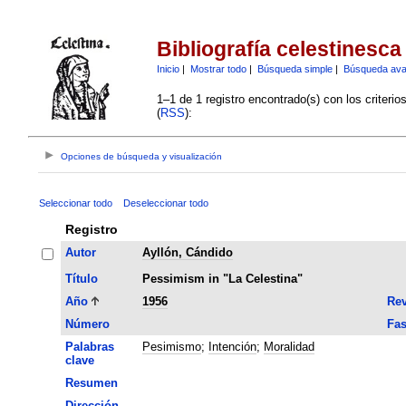
Bibliografía celestinesca
Inicio
|
Mostrar todo
|
Búsqueda simple
|
Búsqueda av
1–1 de 1 registro encontrado(s) con los criteri
(
RSS
):
Opciones de búsqueda y visualización
Seleccionar todo
Deseleccionar todo
Registro
Autor
Ayllón, Cándido
Título
Pessimism in "La Celestina"
Año
1956
Rev
Número
Fas
Palabras
Pesimismo
;
Intención
;
Moralidad
clave
Resumen
Dirección