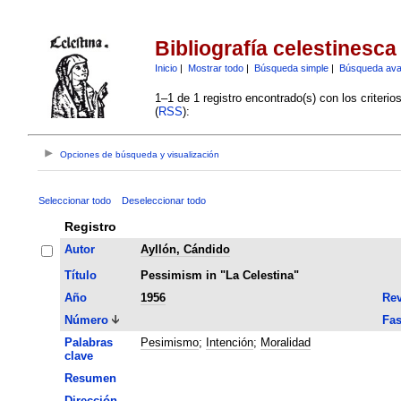
Bibliografía celestinesca
Inicio
|
Mostrar todo
|
Búsqueda simple
|
Búsqueda av
1–1 de 1 registro encontrado(s) con los criteri
(
RSS
):
Opciones de búsqueda y visualización
Seleccionar todo
Deseleccionar todo
Registro
Autor
Ayllón, Cándido
Título
Pessimism in "La Celestina"
Año
1956
Rev
Número
Fas
Palabras
Pesimismo
;
Intención
;
Moralidad
clave
Resumen
Dirección