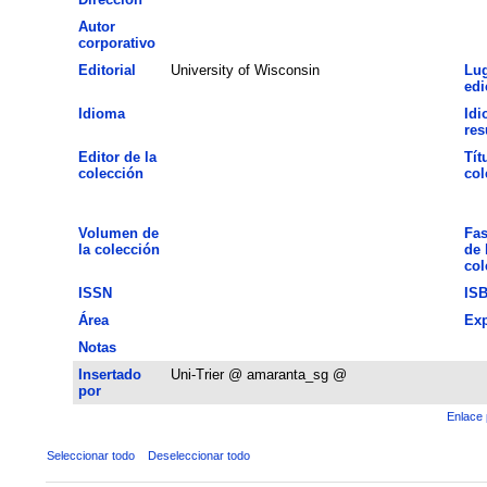
Autor
corporativo
Editorial
University of Wisconsin
Lug
edi
Idioma
Idi
re
Editor de la
Tít
colección
col
Volumen de
Fas
la colección
de 
col
ISSN
IS
Área
Exp
Notas
Insertado
Uni-Trier @ amaranta_sg @
por
Enlace 
Seleccionar todo
Deseleccionar todo