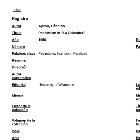
Inicio
Registro
Autor
Ayllón, Cándido
Título
Pessimism in "La Celestina"
Año
1956
Re
Número
Fa
Palabras clave
Pesimismo
;
Intención
;
Moralidad
Resumen
Dirección
Autor
corporativo
Editorial
University of Wisconsin
Lu
ed
Idioma
Id
re
Editor de la
Tí
colección
co
Volumen de la
Fa
colección
la
ISSN
IS
Área
Ex