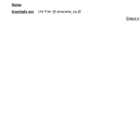
Notas
Insertado por
Uni-Trier @ amaranta_sg @
Enlace p