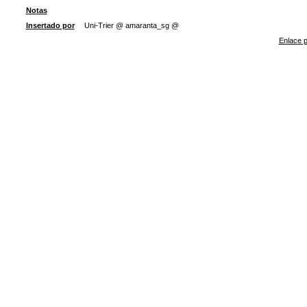
Notas
Insertado por
Uni-Trier @ amaranta_sg @
Enlace p