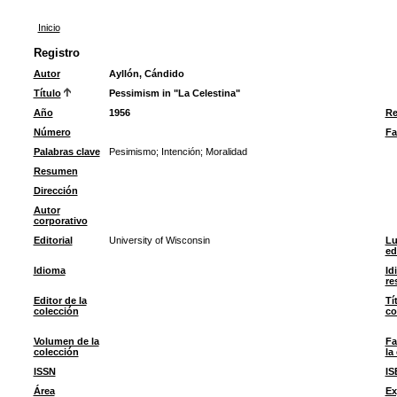
Inicio
Registro
Autor
Ayllón, Cándido
Título
Pessimism in "La Celestina"
Año
1956
Re
Número
Fa
Palabras clave
Pesimismo
;
Intención
;
Moralidad
Resumen
Dirección
Autor
corporativo
Editorial
University of Wisconsin
Lu
ed
Idioma
Id
re
Editor de la
Tí
colección
co
Volumen de la
Fa
colección
la
ISSN
IS
Área
Ex