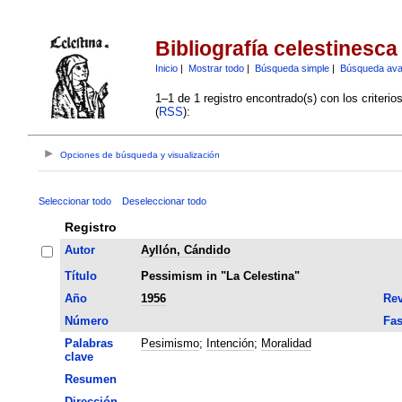
Bibliografía celestinesca
Inicio
|
Mostrar todo
|
Búsqueda simple
|
Búsqueda av
1–1 de 1 registro encontrado(s) con los criteri
(
RSS
):
Opciones de búsqueda y visualización
Seleccionar todo
Deseleccionar todo
Registro
Autor
Ayllón, Cándido
Título
Pessimism in "La Celestina"
Año
1956
Rev
Número
Fas
Palabras
Pesimismo
;
Intención
;
Moralidad
clave
Resumen
Dirección