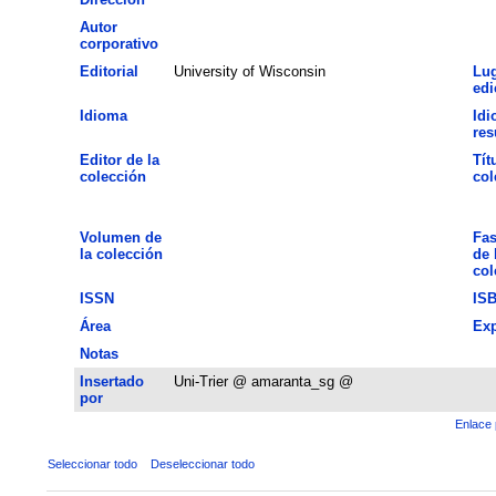
Autor
corporativo
Editorial
University of Wisconsin
Lug
edi
Idioma
Idi
re
Editor de la
Tít
colección
col
Volumen de
Fas
la colección
de 
col
ISSN
IS
Área
Exp
Notas
Insertado
Uni-Trier @ amaranta_sg @
por
Enlace 
Seleccionar todo
Deseleccionar todo