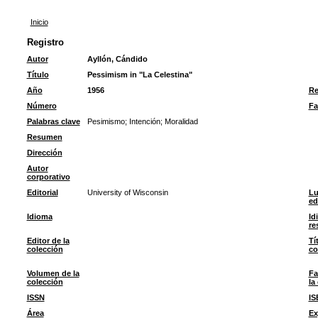
Inicio
Registro
Autor
Ayllón, Cándido
Título
Pessimism in "La Celestina"
Año
1956
Re
Número
Fa
Palabras clave
Pesimismo
;
Intención
;
Moralidad
Resumen
Dirección
Autor
corporativo
Editorial
University of Wisconsin
Lu
ed
Idioma
Id
re
Editor de la
Tí
colección
co
Volumen de la
Fa
colección
la
ISSN
IS
Área
Ex