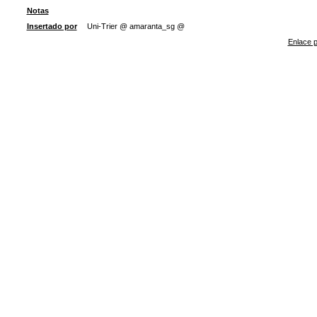
Notas
Insertado por
Uni-Trier @ amaranta_sg @
Enlace p