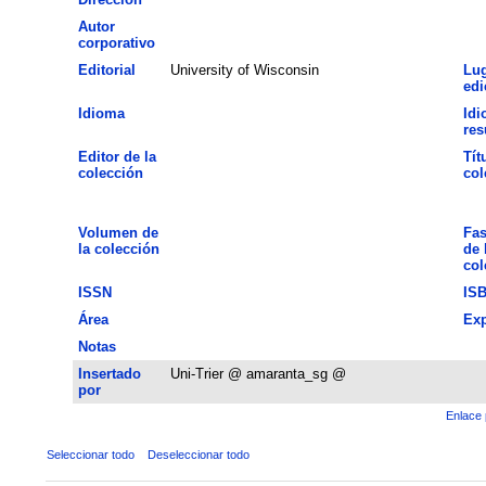
Autor
corporativo
Editorial
University of Wisconsin
Lug
edi
Idioma
Idi
re
Editor de la
Tít
colección
col
Volumen de
Fas
la colección
de 
col
ISSN
IS
Área
Exp
Notas
Insertado
Uni-Trier @ amaranta_sg @
por
Enlace 
Seleccionar todo
Deseleccionar todo