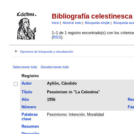
Bibliografía celestinesca
Inicio
|
Mostrar todo
|
Búsqueda simple
|
Búsqueda av
1–1 de 1 registro encontrado(s) con los criteri
(
RSS
):
Opciones de búsqueda y visualización
Seleccionar todo
Deseleccionar todo
Registro
Autor
Ayllón, Cándido
Título
Pessimism in "La Celestina"
Año
1956
Rev
Número
Fas
Palabras
Pesimismo
;
Intención
;
Moralidad
clave
Resumen
Dirección