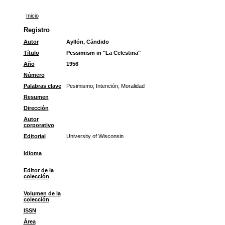
Inicio
Registro
Autor
Ayllón, Cándido
Título
Pessimism in "La Celestina"
Año
1956
Número
Palabras clave
Pesimismo
;
Intención
;
Moralidad
Resumen
Dirección
Autor
corporativo
Editorial
University of Wisconsin
Idioma
Editor de la
colección
Volumen de la
colección
ISSN
Área