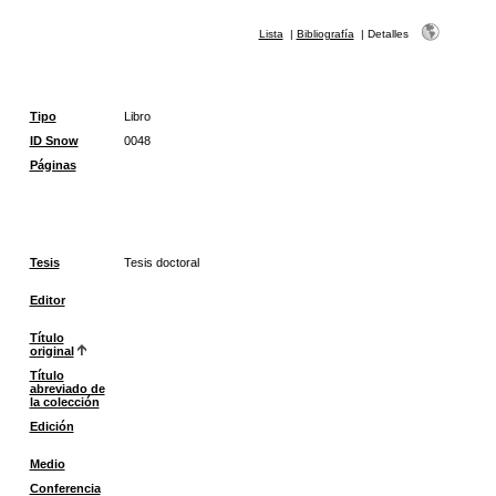
Lista
|
Bibliografía
|
Detalles
Tipo
Libro
ID Snow
0048
Páginas
Tesis
Tesis doctoral
Editor
Título
original
Título
abreviado de
la colección
Edición
Medio
Conferencia