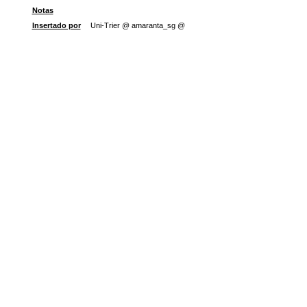
Notas
Insertado por
Uni-Trier @ amaranta_sg @