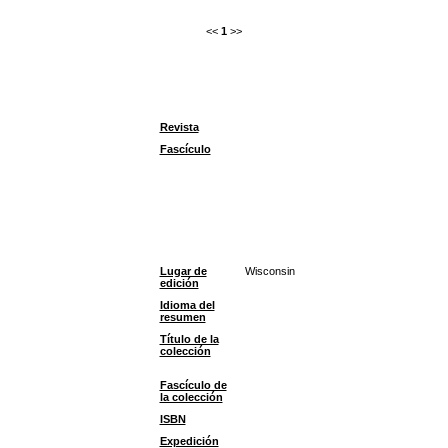
<<
1
>>
Revista
Fascículo
Lugar de
Wisconsin
edición
Idioma del
resumen
Título de la
colección
Fascículo de
la colección
ISBN
Expedición