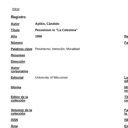
Inicio
Registro
Autor
Ayllón, Cándido
Título
Pessimism in "La Celestina"
Año
1956
Re
Número
Fa
Palabras clave
Pesimismo
;
Intención
;
Moralidad
Resumen
Dirección
Autor
corporativo
Editorial
University of Wisconsin
Lu
ed
Idioma
Id
re
Editor de la
Tí
colección
co
Volumen de la
Fa
colección
la
ISSN
IS
Área
Ex