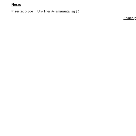
Notas
Insertado por
Uni-Trier @ amaranta_sg @
Enlace p