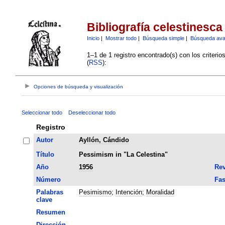
Bibliografía celestinesca
Inicio
|
Mostrar todo
|
Búsqueda simple
|
Búsqueda av
1–1 de 1 registro encontrado(s) con los criteri
(
RSS
):
Opciones de búsqueda y visualización
Seleccionar todo
Deseleccionar todo
Registro
Autor
Ayllón, Cándido
Título
Pessimism in "La Celestina"
Año
1956
Rev
Número
Fas
Palabras
Pesimismo
;
Intención
;
Moralidad
clave
Resumen
Dirección