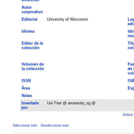
Autor
corporativo
Editorial
University of Wisconsin
Lug
edi
Idioma
Idi
re
Editor de la
Tít
colección
col
Volumen de
Fas
la colección
de 
col
ISSN
IS
Área
Exp
Notas
Insertado
Uni-Trier @ amaranta_sg @
por
Enlace 
Seleccionar todo
Deseleccionar todo