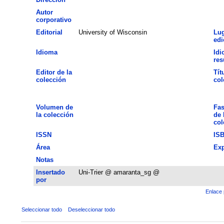
Autor
corporativo
Editorial
University of Wisconsin
Lug
edi
Idioma
Idi
re
Editor de la
Tít
colección
col
Volumen de
Fas
la colección
de 
col
ISSN
IS
Área
Exp
Notas
Insertado
Uni-Trier @ amaranta_sg @
por
Enlace 
Seleccionar todo
Deseleccionar todo