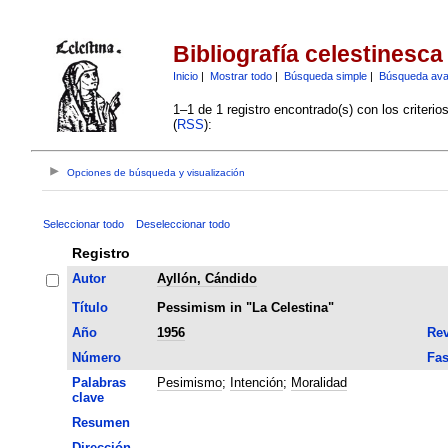
Bibliografía celestinesca
Inicio
|
Mostrar todo
|
Búsqueda simple
|
Búsqueda av
1–1 de 1 registro encontrado(s) con los criteri
(
RSS
):
Opciones de búsqueda y visualización
Seleccionar todo
Deseleccionar todo
Registro
Autor
Ayllón, Cándido
Título
Pessimism in "La Celestina"
Año
1956
Rev
Número
Fas
Palabras
Pesimismo
;
Intención
;
Moralidad
clave
Resumen
Dirección