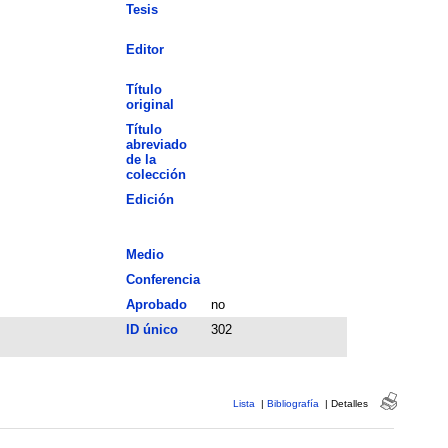
Tesis
Editor
Título
original
Título
abreviado
de la
colección
Edición
Medio
Conferencia
Aprobado
no
ID único
302
Lista
|
Bibliografía
|
Detalles