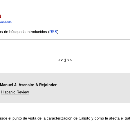
a
vanzada
ios de búsqueda introducidos (
RSS
):
<<
1
>>
 Manuel J. Asensio: A Rejoinder
Hispanic Review
esde el punto de vista de la caracterización de Calisto y cómo le afecta el tra