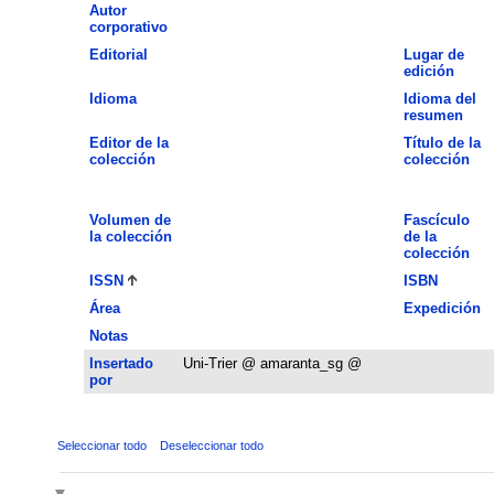
Autor
corporativo
Editorial
Lugar de
edición
Idioma
Idioma del
resumen
Editor de la
Título de la
colección
colección
Volumen de
Fascículo
la colección
de la
colección
ISSN
ISBN
Área
Expedición
Notas
Insertado
Uni-Trier @ amaranta_sg @
por
Seleccionar todo
Deseleccionar todo