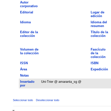
Autor
corporativo
Editorial
Lugar de
edición
Idioma
Idioma del
resumen
Editor de la
Título de la
colección
colección
Volumen de
Fascículo
la colección
de la
colección
ISSN
ISBN
Área
Expedición
Notas
Insertado
Uni-Trier @ amaranta_sg @
por
Seleccionar todo
Deseleccionar todo