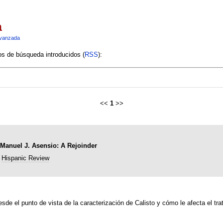
a
vanzada
ios de búsqueda introducidos (
RSS
):
<<
1
>>
 Manuel J. Asensio: A Rejoinder
Hispanic Review
esde el punto de vista de la caracterización de Calisto y cómo le afecta el tra