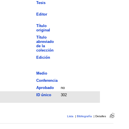
Tesis
Editor
Título
original
Título
abreviado
de la
colección
Edición
Medio
Conferencia
Aprobado
no
ID único
302
Lista
|
Bibliografía
|
Detalles