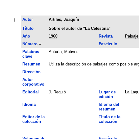
Autor
Artiles, Joaquín
Título
Sobre el autor de "La Celestina"
Año
1960
Revista
Paisaje
Número
Fascículo
Palabras
Autoría
;
Motivos
clave
Resumen
Utiliza la descripción de paisajes como posible arg
Dirección
Autor
corporativo
Editorial
J. Reguló
Lugar de
La Lag
edición
Idioma
Idioma del
resumen
Editor de la
Título de la
colección
colección
Volumen de
Fascículo