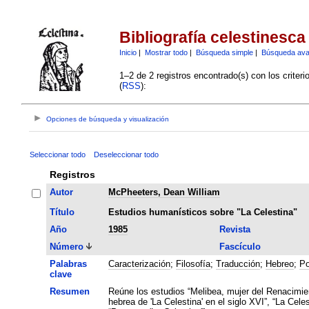
Bibliografía celestinesca
Inicio
|
Mostrar todo
|
Búsqueda simple
|
Búsqueda av
1–2 de 2 registros encontrado(s) con los criter
(
RSS
):
Opciones de búsqueda y visualización
Seleccionar todo
Deseleccionar todo
Registros
Autor
McPheeters, Dean William
Título
Estudios humanísticos sobre "La Celestina"
Año
1985
Revista
Número
Fascículo
Palabras
Caracterización
;
Filosofía
;
Traducción
;
Hebreo
;
Po
clave
Resumen
Reúne los estudios “Melibea, mujer del Renacimien
hebrea de 'La Celestina' en el siglo XVI”, “La Cele