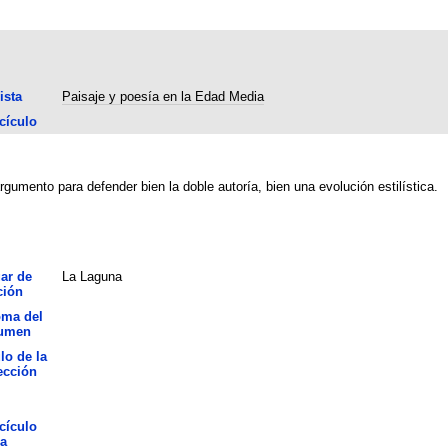
ista
Paisaje y poesía en la Edad Media
cículo
rgumento para defender bien la doble autoría, bien una evolución estilística.
ar de
La Laguna
ción
oma del
umen
lo de la
ección
cículo
la