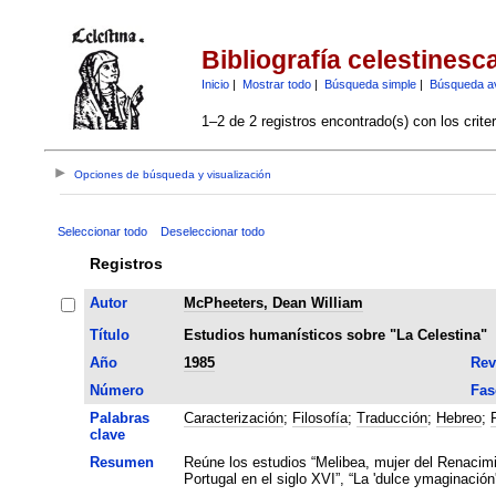
Bibliografía celestinesc
Inicio
|
Mostrar todo
|
Búsqueda simple
|
Búsqueda a
1–2 de 2 registros encontrado(s) con los crite
Opciones de búsqueda y visualización
Seleccionar todo
Deseleccionar todo
Registros
Autor
McPheeters, Dean William
Título
Estudios humanísticos sobre "La Celestina"
Año
1985
Rev
Número
Fas
Palabras
Caracterización
;
Filosofía
;
Traducción
;
Hebreo
;
clave
Resumen
Reúne los estudios “Melibea, mujer del Renacimie
Portugal en el siglo XVI”, “La 'dulce ymaginación'