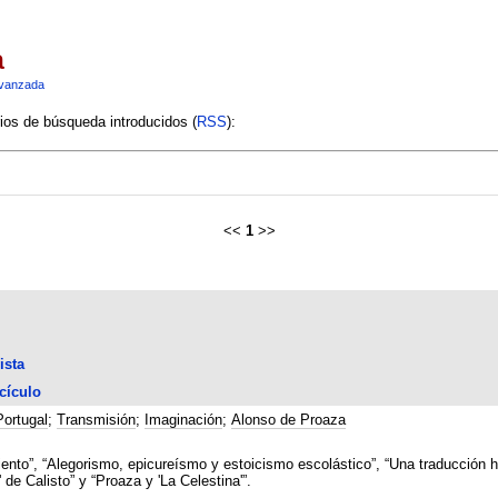
a
vanzada
rios de búsqueda introducidos (
RSS
):
<<
1
>>
ista
cículo
Portugal
;
Transmisión
;
Imaginación
;
Alonso de Proaza
nto”, “Alegorismo, epicureísmo y estoicismo escolástico”, “Una traducción heb
 de Calisto” y “Proaza y 'La Celestina'”.