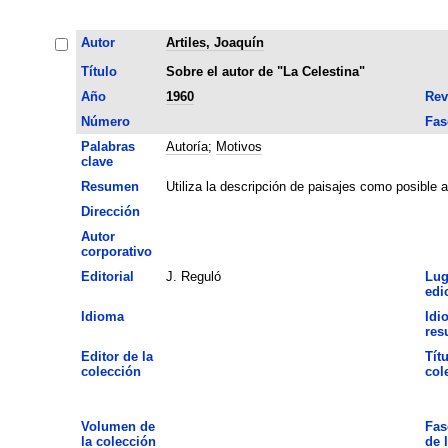
Autor
Artiles, Joaquín
Título
Sobre el autor de "La Celestina"
Año
1960
Rev
Número
Fas
Palabras
Autoría
;
Motivos
clave
Resumen
Utiliza la descripción de paisajes como posible a
Dirección
Autor
corporativo
Editorial
J. Reguló
Lug
edi
Idioma
Idi
res
Editor de la
Títu
colección
col
Volumen de
Fas
la colección
de 