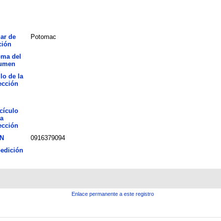
ar de
Potomac
ción
oma del
umen
lo de la
ección
cículo
la
ección
N
0916379094
edición
Enlace permanente a este registro