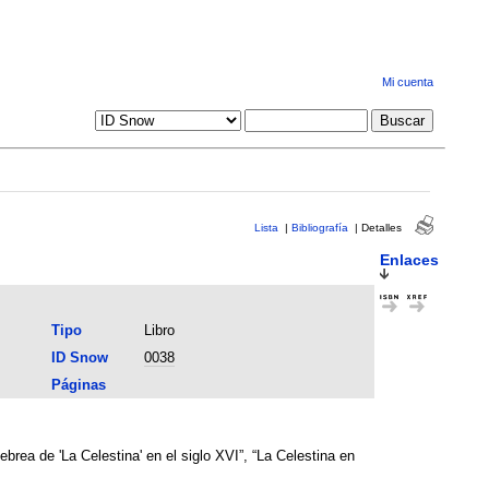
Mi cuenta
Lista
|
Bibliografía
|
Detalles
Enlaces
Tipo
Libro
ID Snow
0038
Páginas
rea de 'La Celestina' en el siglo XVI”, “La Celestina en