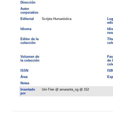
Dirección
Autor
corporativo
Editorial
Scripta Humanistica
Lug
edi
Idioma
Idi
res
Editor de la
Títu
colección
col
Volumen de
Fas
la colección
de 
col
ISSN
ISB
Área
Exp
Notas
Insertado
Uni-Trier @ amaranta_sg @ 152
por