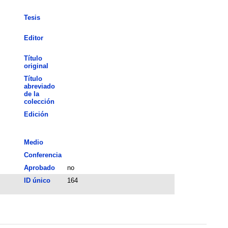
Tesis
Editor
Título
original
Título
abreviado
de la
colección
Edición
Medio
Conferencia
Aprobado
no
ID único
164