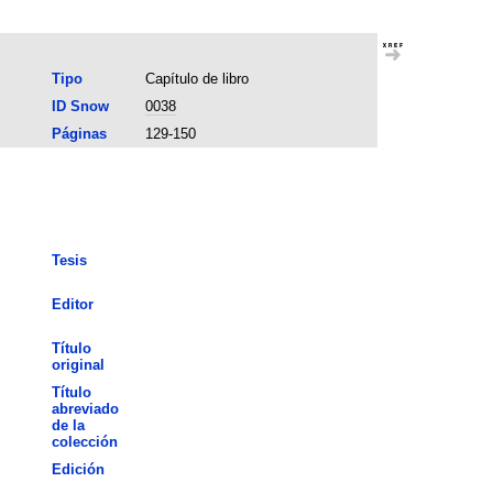
Tipo
Capítulo de libro
ID Snow
0038
Páginas
129-150
Tesis
Editor
Título
original
Título
abreviado
de la
colección
Edición