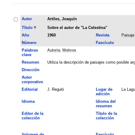
Autor
Artiles, Joaquín
Título
Sobre el autor de "La Celestina"
Año
1960
Revista
Paisaje
Número
Fascículo
Palabras
Autoría
;
Motivos
clave
Resumen
Utiliza la descripción de paisajes como posible arg
Dirección
Autor
corporativo
Editorial
J. Reguló
Lugar de
La Lag
edición
Idioma
Idioma del
resumen
Editor de la
Título de la
colección
colección
Volumen de
Fascículo