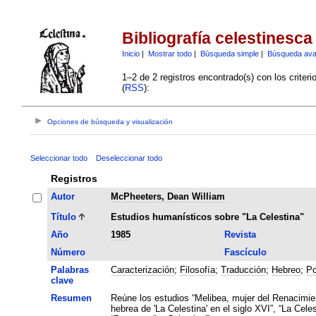
Bibliografía celestinesca
Inicio
|
Mostrar todo
|
Búsqueda simple
|
Búsqueda av
1–2 de 2 registros encontrado(s) con los criter
(
RSS
):
Opciones de búsqueda y visualización
Seleccionar todo
Deseleccionar todo
Registros
Autor
McPheeters, Dean William
Título
Estudios humanísticos sobre "La Celestina"
Año
1985
Revista
Número
Fascículo
Palabras
Caracterización
;
Filosofía
;
Traducción
;
Hebreo
;
Po
clave
Resumen
Reúne los estudios “Melibea, mujer del Renacimien
hebrea de 'La Celestina' en el siglo XVI”, “La Cele