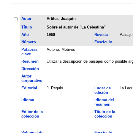
Autor
Artiles, Joaquín
Título
Sobre el autor de "La Celestina"
Año
1960
Revista
Paisaje
Número
Fascículo
Palabras
Autoría
;
Motivos
clave
Resumen
Utiliza la descripción de paisajes como posible arg
Dirección
Autor
corporativo
Editorial
J. Reguló
Lugar de
La Lag
edición
Idioma
Idioma del
resumen
Editor de la
Título de la
colección
colección
Volumen de
Fascículo