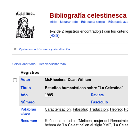
Bibliografía celestinesca
Inicio
|
Mostrar todo
|
Búsqueda simple
|
Búsqueda av
1–2 de 2 registros encontrado(s) con los criter
(
RSS
):
Opciones de búsqueda y visualización
Seleccionar todo
Deseleccionar todo
Registros
Autor
McPheeters, Dean William
Título
Estudios humanísticos sobre "La Celestina"
Año
1985
Revista
Número
Fascículo
Palabras
Caracterización
;
Filosofía
;
Traducción
;
Hebreo
;
Po
clave
Resumen
Reúne los estudios “Melibea, mujer del Renacimien
hebrea de 'La Celestina' en el siglo XVI”, “La Cele