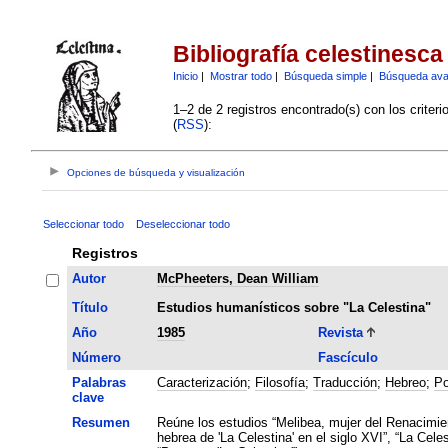
Bibliografía celestinesca
Inicio
|
Mostrar todo
|
Búsqueda simple
|
Búsqueda av
1–2 de 2 registros encontrado(s) con los criter
(
RSS
):
Opciones de búsqueda y visualización
Seleccionar todo
Deseleccionar todo
Registros
Autor
McPheeters, Dean William
Título
Estudios humanísticos sobre "La Celestina"
Año
1985
Revista
Número
Fascículo
Palabras
Caracterización
;
Filosofía
;
Traducción
;
Hebreo
;
Po
clave
Resumen
Reúne los estudios “Melibea, mujer del Renacimien
hebrea de 'La Celestina' en el siglo XVI”, “La Cele