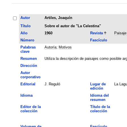
Autor
Artiles, Joaquín
Título
Sobre el autor de "La Celestina"
Año
1960
Revista
Paisaje
Número
Fascículo
Palabras
Autoría
;
Motivos
clave
Resumen
Utiliza la descripción de paisajes como posible arg
Dirección
Autor
corporativo
Editorial
J. Reguló
Lugar de
La Lag
edición
Idioma
Idioma del
resumen
Editor de la
Título de la
colección
colección
Volumen de
Fascículo