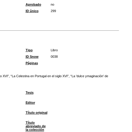
Aprobado
no
ID único
299
Tipo
Libro
ID Snow
0038
Páginas
 XVI”, “La Celestina en Portugal en el siglo XVI”, “La 'dulce ymaginación' de
Tesis
Editor
Título original
Título
abreviado de
la colección