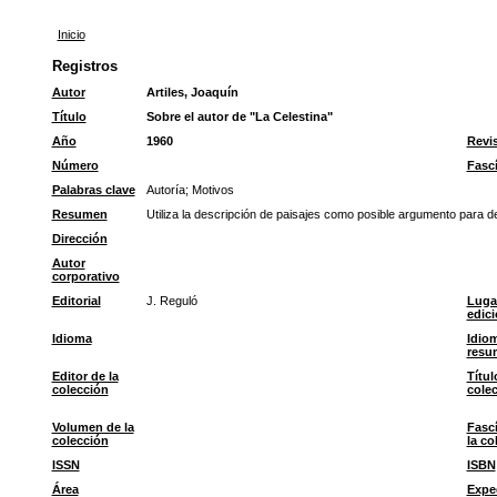
Inicio
Registros
Autor
Artiles, Joaquín
Título
Sobre el autor de "La Celestina"
Año
1960
Revi
Número
Fasc
Palabras clave
Autoría
;
Motivos
Resumen
Utiliza la descripción de paisajes como posible argumento para def
Dirección
Autor
corporativo
Editorial
J. Reguló
Luga
edic
Idioma
Idiom
resu
Editor de la
Títul
colección
cole
Volumen de la
Fasc
colección
la co
ISSN
ISBN
Área
Expe