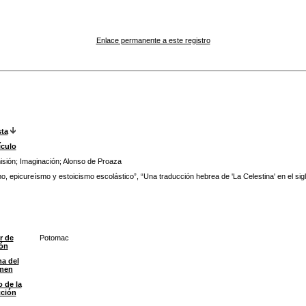
Enlace permanente a este registro
sta
ículo
isión
;
Imaginación
;
Alonso de Proaza
, epicureísmo y estoicismo escolástico”, “Una traducción hebrea de 'La Celestina' en el siglo
r de
Potomac
ión
a del
men
o de la
cción