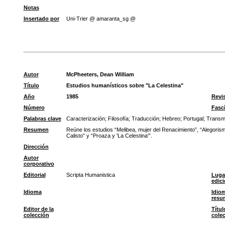
Notas
Insertado por
Uni-Trier @ amaranta_sg @
Autor
McPheeters, Dean William
Título
Estudios humanísticos sobre "La Celestina"
Año
1985
Revi
Número
Fasc
Palabras clave
Caracterización
;
Filosofía
;
Traducción
;
Hebreo
;
Portugal
;
Transm
Resumen
Reúne los estudios “Melibea, mujer del Renacimiento”, “Alegorismo
Calisto” y “Proaza y 'La Celestina'”.
Dirección
Autor
corporativo
Editorial
Scripta Humanistica
Luga
edic
Idioma
Idiom
resu
Editor de la
Títul
colección
cole