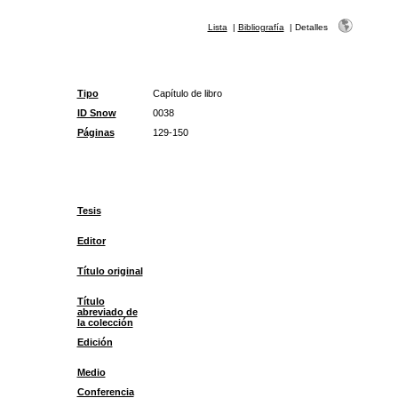
Lista
|
Bibliografía
|
Detalles
Tipo
Capítulo de libro
ID Snow
0038
Páginas
129-150
Tesis
Editor
Título original
Título
abreviado de
la colección
Edición
Medio
Conferencia