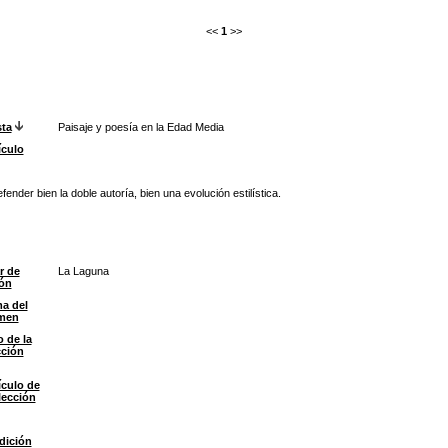
<<
1
>>
sta
Paisaje y poesía en la Edad Media
ículo
ender bien la doble autoría, bien una evolución estilística.
r de
La Laguna
ión
a del
men
o de la
cción
ículo de
lección
dición