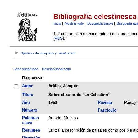
Bibliografía celestinesca
Inicio
|
Mostrar todo
|
Búsqueda simple
|
Búsqueda av
1–2 de 2 registros encontrado(s) con los criter
(
RSS
):
Opciones de búsqueda y visualización
Seleccionar todo
Deseleccionar todo
Registros
Autor
Artiles, Joaquín
Título
Sobre el autor de "La Celestina"
Año
1960
Revista
Paisaje
Número
Fascículo
Palabras
Autoría
;
Motivos
clave
Resumen
Utiliza la descripción de paisajes como posible arg
Dirección