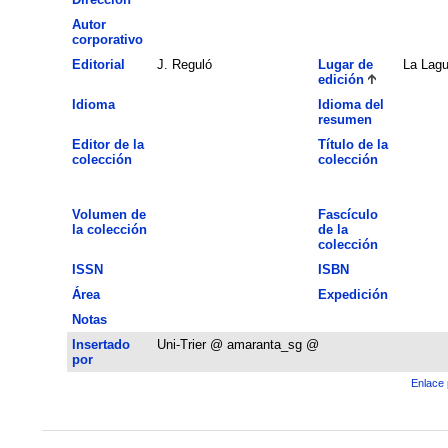
Autor
corporativo
Editorial
J. Reguló
Lugar de
La Lag
edición
Idioma
Idioma del
resumen
Editor de la
Título de la
colección
colección
Volumen de
Fascículo
la colección
de la
colección
ISSN
ISBN
Área
Expedición
Notas
Insertado
Uni-Trier @ amaranta_sg @
por
Enlace 