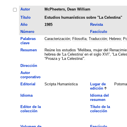
Autor
McPheeters, Dean William
Título
Estudios humanísticos sobre "La Celestina"
Año
1985
Revista
Número
Fascículo
Palabras
Caracterización
;
Filosofía
;
Traducción
;
Hebreo
;
Po
clave
Resumen
Reúne los estudios “Melibea, mujer del Renacimien
hebrea de 'La Celestina' en el siglo XVI”, “La Cele
“Proaza y 'La Celestina'”.
Dirección
Autor
corporativo
Editorial
Scripta Humanistica
Lugar de
Potoma
edición
Idioma
Idioma del
resumen
Editor de la
Título de la
colección
colección
Volumen de
Fascículo