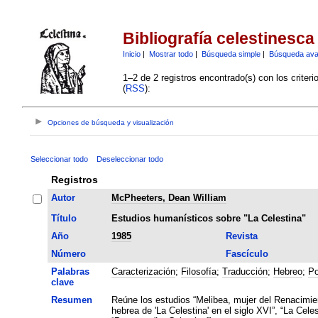
Bibliografía celestinesca
Inicio
|
Mostrar todo
|
Búsqueda simple
|
Búsqueda av
1–2 de 2 registros encontrado(s) con los criter
(
RSS
):
Opciones de búsqueda y visualización
Seleccionar todo
Deseleccionar todo
Registros
Autor
McPheeters, Dean William
Título
Estudios humanísticos sobre "La Celestina"
Año
1985
Revista
Número
Fascículo
Palabras
Caracterización
;
Filosofía
;
Traducción
;
Hebreo
;
Po
clave
Resumen
Reúne los estudios “Melibea, mujer del Renacimien
hebrea de 'La Celestina' en el siglo XVI”, “La Cele