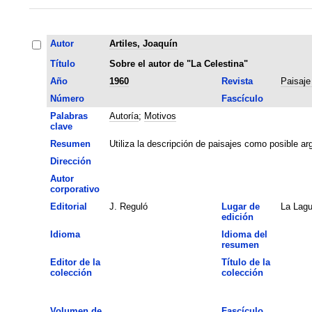
Autor
Artiles, Joaquín
Título
Sobre el autor de "La Celestina"
Año
1960
Revista
Paisaje
Número
Fascículo
Palabras
Autoría
;
Motivos
clave
Resumen
Utiliza la descripción de paisajes como posible arg
Dirección
Autor
corporativo
Editorial
J. Reguló
Lugar de
La Lag
edición
Idioma
Idioma del
resumen
Editor de la
Título de la
colección
colección
Volumen de
Fascículo