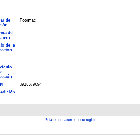
ar de
Potomac
ción
oma del
sumen
ulo de la
ección
cículo
la
ección
BN
0916379094
edición
Enlace permanente a este registro