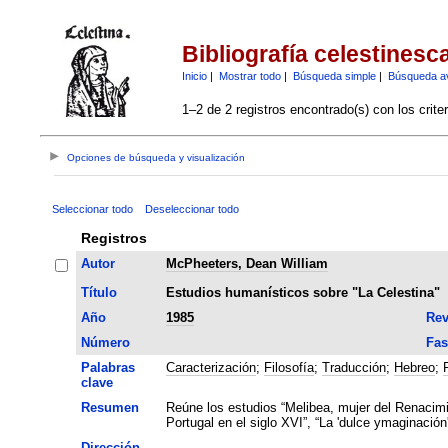
Bibliografía celestinesc
Inicio
|
Mostrar todo
|
Búsqueda simple
|
Búsqueda a
1–2 de 2 registros encontrado(s) con los crite
Opciones de búsqueda y visualización
Seleccionar todo
Deseleccionar todo
Registros
Autor
McPheeters, Dean William
Título
Estudios humanísticos sobre "La Celestina"
Año
1985
Rev
Número
Fas
Palabras
Caracterización
;
Filosofía
;
Traducción
;
Hebreo
;
clave
Resumen
Reúne los estudios “Melibea, mujer del Renacimie
Portugal en el siglo XVI”, “La 'dulce ymaginación'
Dirección