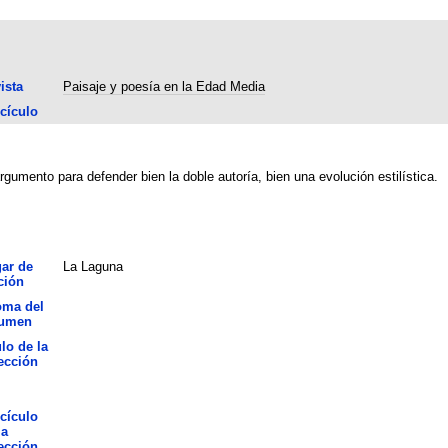
ista
Paisaje y poesía en la Edad Media
cículo
rgumento para defender bien la doble autoría, bien una evolución estilística.
ar de
La Laguna
ción
oma del
sumen
ulo de la
ección
cículo
la
ección