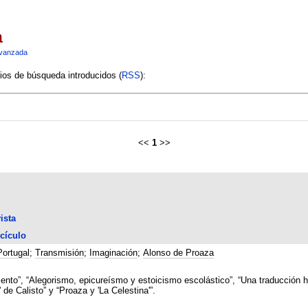
a
vanzada
rios de búsqueda introducidos (
RSS
):
<<
1
>>
ista
cículo
Portugal
;
Transmisión
;
Imaginación
;
Alonso de Proaza
nto”, “Alegorismo, epicureísmo y estoicismo escolástico”, “Una traducción heb
 de Calisto” y “Proaza y 'La Celestina'”.