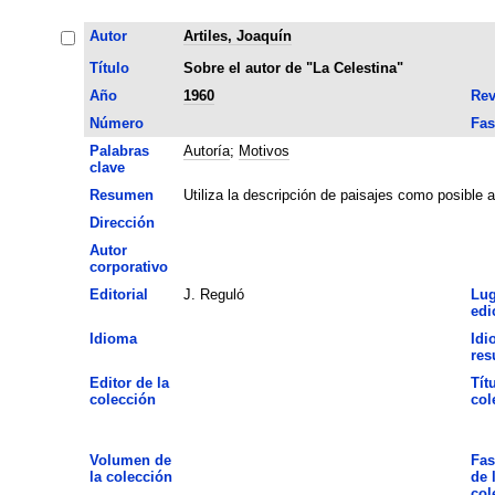
Autor
Artiles, Joaquín
Título
Sobre el autor de "La Celestina"
Año
1960
Rev
Número
Fas
Palabras
Autoría
;
Motivos
clave
Resumen
Utiliza la descripción de paisajes como posible a
Dirección
Autor
corporativo
Editorial
J. Reguló
Lug
edi
Idioma
Idi
re
Editor de la
Tít
colección
col
Volumen de
Fas
la colección
de 
col