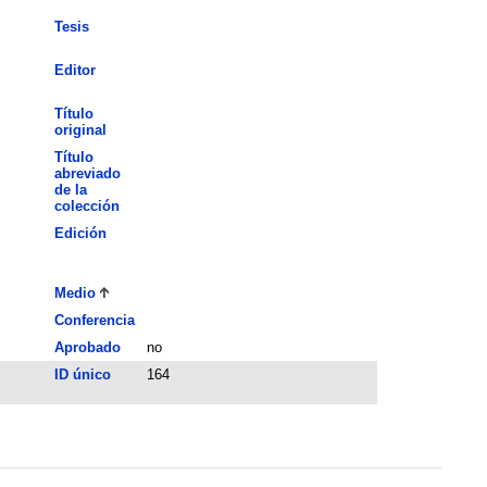
Tesis
Editor
Título
original
Título
abreviado
de la
colección
Edición
Medio
Conferencia
Aprobado
no
ID único
164