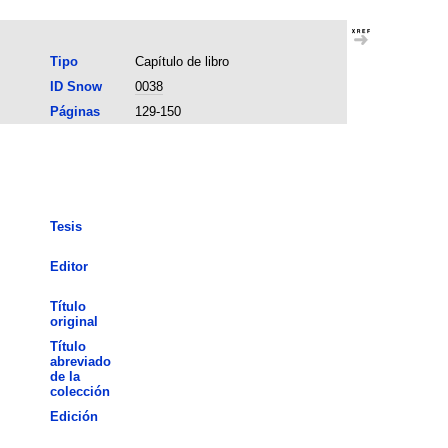
Tipo
Capítulo de libro
ID Snow
0038
Páginas
129-150
Tesis
Editor
Título
original
Título
abreviado
de la
colección
Edición