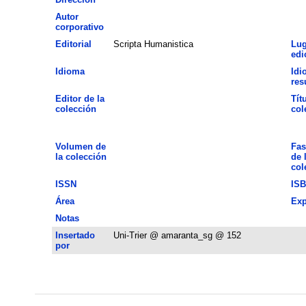
Autor
corporativo
Editorial
Scripta Humanistica
Lug
edi
Idioma
Idi
re
Editor de la
Tít
colección
col
Volumen de
Fas
la colección
de 
col
ISSN
IS
Área
Exp
Notas
Insertado
Uni-Trier @ amaranta_sg @ 152
por