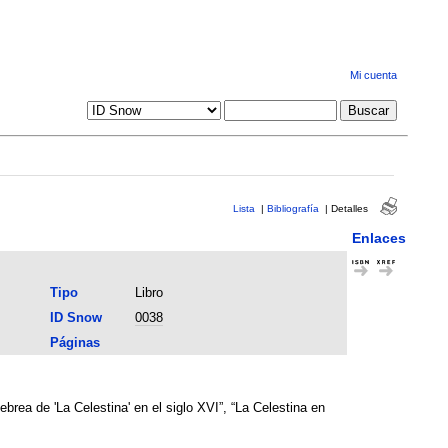
Mi cuenta
Lista
|
Bibliografía
|
Detalles
Enlaces
Tipo
Libro
ID Snow
0038
Páginas
rea de 'La Celestina' en el siglo XVI”, “La Celestina en