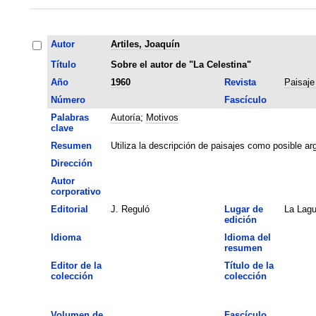
Autor
Artiles, Joaquín
Título
Sobre el autor de "La Celestina"
Año
1960
Revista
Paisaje
Número
Fascículo
Palabras
Autoría
;
Motivos
clave
Resumen
Utiliza la descripción de paisajes como posible arg
Dirección
Autor
corporativo
Editorial
J. Reguló
Lugar de
La Lag
edición
Idioma
Idioma del
resumen
Editor de la
Título de la
colección
colección
Volumen de
Fascículo