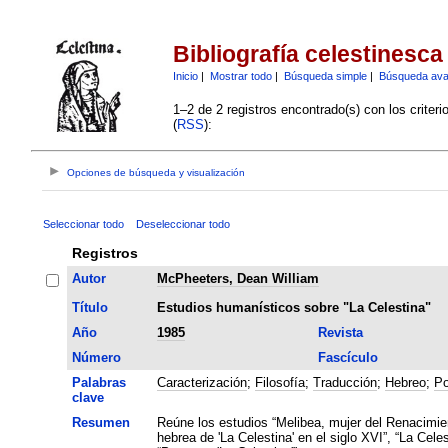
Bibliografía celestinesca
Inicio
|
Mostrar todo
|
Búsqueda simple
|
Búsqueda av
1–2 de 2 registros encontrado(s) con los criter
(
RSS
):
Opciones de búsqueda y visualización
Seleccionar todo
Deseleccionar todo
Registros
Autor
McPheeters, Dean William
Título
Estudios humanísticos sobre "La Celestina"
Año
1985
Revista
Número
Fascículo
Palabras
Caracterización
;
Filosofía
;
Traducción
;
Hebreo
;
Po
clave
Resumen
Reúne los estudios “Melibea, mujer del Renacimien
hebrea de 'La Celestina' en el siglo XVI”, “La Cele