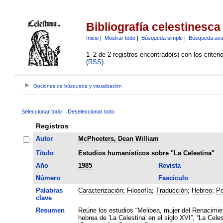
Bibliografía celestinesca
Inicio
|
Mostrar todo
|
Búsqueda simple
|
Búsqueda av
1–2 de 2 registros encontrado(s) con los criter
(
RSS
):
Opciones de búsqueda y visualización
Seleccionar todo
Deseleccionar todo
Registros
Autor
McPheeters, Dean William
Título
Estudios humanísticos sobre "La Celestina"
Año
1985
Revista
Número
Fascículo
Palabras
Caracterización
;
Filosofía
;
Traducción
;
Hebreo
;
Po
clave
Resumen
Reúne los estudios “Melibea, mujer del Renacimien
hebrea de 'La Celestina' en el siglo XVI”, “La Cele