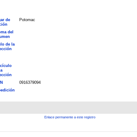
ar de
Potomac
ción
oma del
sumen
ulo de la
ección
cículo
la
ección
BN
0916379094
edición
Enlace permanente a este registro