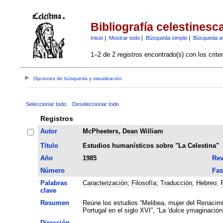
Bibliografía celestinesc
Inicio
|
Mostrar todo
|
Búsqueda simple
|
Búsqueda a
1–2 de 2 registros encontrado(s) con los crite
Opciones de búsqueda y visualización
Seleccionar todo
Deseleccionar todo
Registros
Autor
McPheeters, Dean William
Título
Estudios humanísticos sobre "La Celestina"
Año
1985
Rev
Número
Fas
Palabras
Caracterización
;
Filosofía
;
Traducción
;
Hebreo
;
clave
Resumen
Reúne los estudios “Melibea, mujer del Renacimie
Portugal en el siglo XVI”, “La 'dulce ymaginación'
Dirección