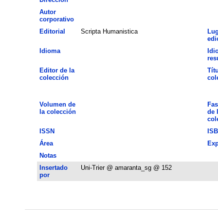
Autor
corporativo
Editorial
Scripta Humanistica
Lug
edi
Idioma
Idi
re
Editor de la
Tít
colección
col
Volumen de
Fas
la colección
de 
col
ISSN
IS
Área
Exp
Notas
Insertado
Uni-Trier @ amaranta_sg @ 152
por