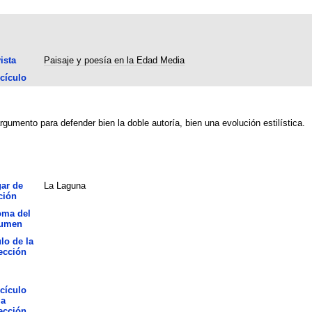
ista
Paisaje y poesía en la Edad Media
cículo
rgumento para defender bien la doble autoría, bien una evolución estilística.
ar de
La Laguna
ción
oma del
sumen
ulo de la
ección
cículo
la
ección