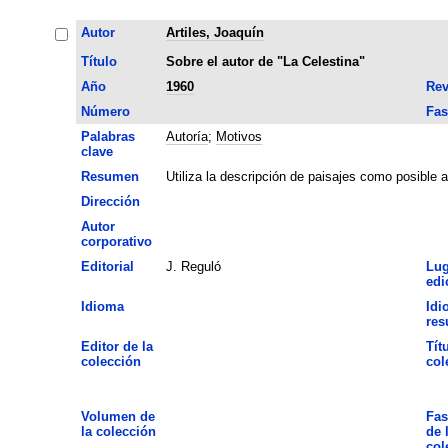
Autor
Artiles, Joaquín
Título
Sobre el autor de "La Celestina"
Año
1960
Rev
Número
Fas
Palabras
Autoría
;
Motivos
clave
Resumen
Utiliza la descripción de paisajes como posible a
Dirección
Autor
corporativo
Editorial
J. Reguló
Lug
edi
Idioma
Idi
re
Editor de la
Tít
colección
col
Volumen de
Fas
la colección
de 
col