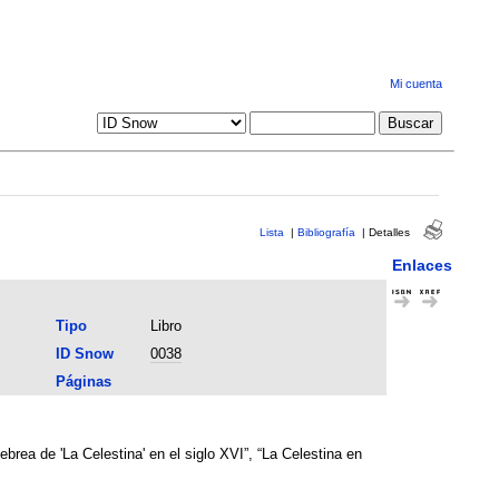
Mi cuenta
Lista
|
Bibliografía
|
Detalles
Enlaces
Tipo
Libro
ID Snow
0038
Páginas
rea de 'La Celestina' en el siglo XVI”, “La Celestina en