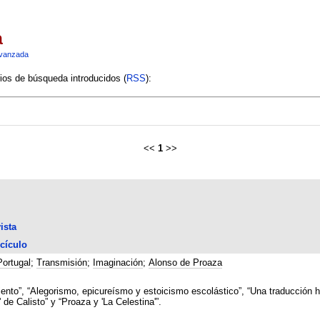
a
vanzada
rios de búsqueda introducidos (
RSS
):
<<
1
>>
ista
cículo
Portugal
;
Transmisión
;
Imaginación
;
Alonso de Proaza
nto”, “Alegorismo, epicureísmo y estoicismo escolástico”, “Una traducción heb
 de Calisto” y “Proaza y 'La Celestina'”.