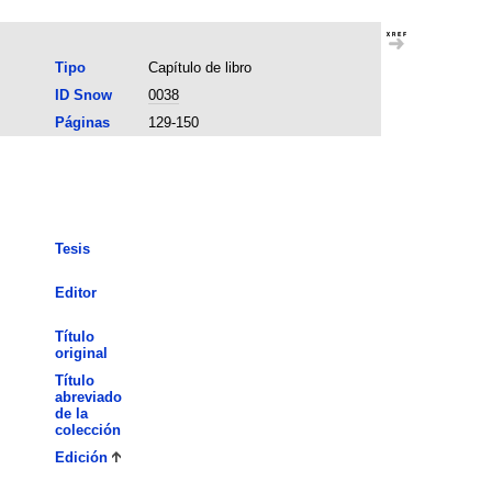
Tipo
Capítulo de libro
ID Snow
0038
Páginas
129-150
Tesis
Editor
Título
original
Título
abreviado
de la
colección
Edición