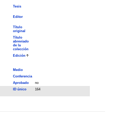
Tesis
Editor
Título
original
Título
abreviado
de la
colección
Edición
Medio
Conferencia
Aprobado
no
ID único
164