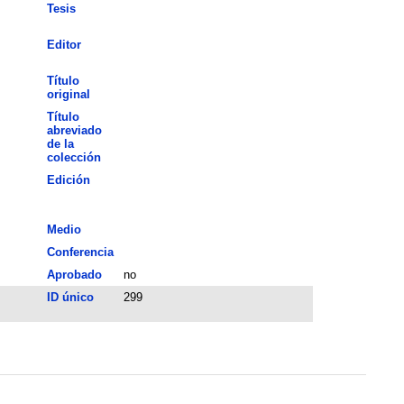
Tesis
Editor
Título
original
Título
abreviado
de la
colección
Edición
Medio
Conferencia
Aprobado
no
ID único
299