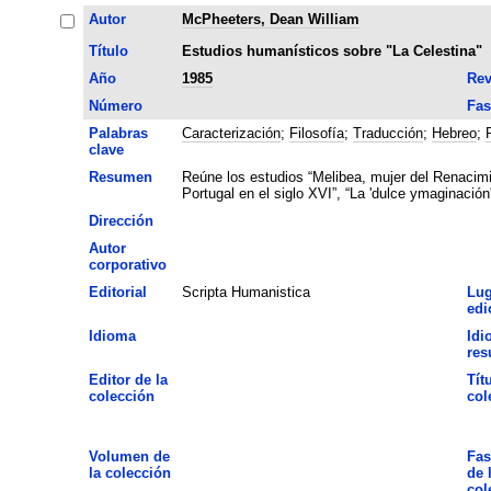
Autor
McPheeters, Dean William
Título
Estudios humanísticos sobre "La Celestina"
Año
1985
Rev
Número
Fas
Palabras
Caracterización
;
Filosofía
;
Traducción
;
Hebreo
;
clave
Resumen
Reúne los estudios “Melibea, mujer del Renacimie
Portugal en el siglo XVI”, “La 'dulce ymaginación'
Dirección
Autor
corporativo
Editorial
Scripta Humanistica
Lug
edi
Idioma
Idi
re
Editor de la
Tít
colección
col
Volumen de
Fas
la colección
de 
col