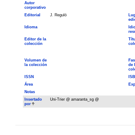
Autor
corporativo
Editorial
J. Reguló
Lug
edi
Idioma
Idi
re
Editor de la
Tít
colección
col
Volumen de
Fas
la colección
de 
col
ISSN
IS
Área
Exp
Notas
Insertado
Uni-Trier @ amaranta_sg @
por