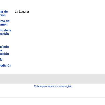
ar de
La Laguna
ción
oma del
sumen
ulo de la
ección
cículo
la
ección
BN
edición
Enlace permanente a este registro