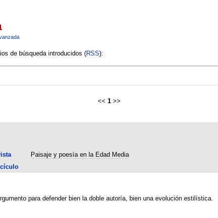
a
vanzada
rios de búsqueda introducidos (
RSS
):
<<
1
>>
ista
Paisaje y poesía en la Edad Media
cículo
rgumento para defender bien la doble autoría, bien una evolución estilística.