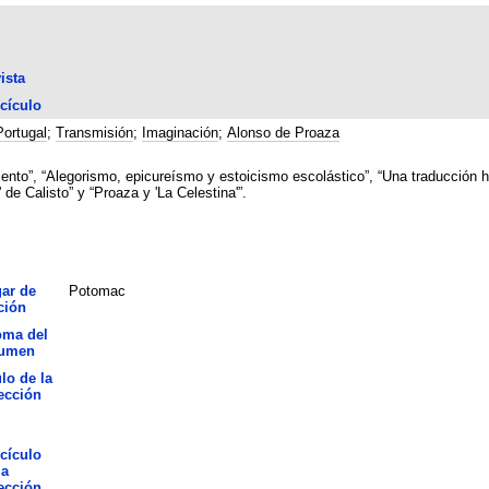
ista
cículo
Portugal
;
Transmisión
;
Imaginación
;
Alonso de Proaza
nto”, “Alegorismo, epicureísmo y estoicismo escolástico”, “Una traducción heb
 de Calisto” y “Proaza y 'La Celestina'”.
ar de
Potomac
ción
oma del
sumen
ulo de la
ección
cículo
la
ección