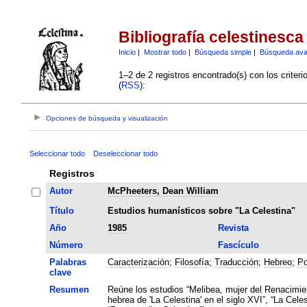
Bibliografía celestinesca
Inicio
|
Mostrar todo
|
Búsqueda simple
|
Búsqueda av
1–2 de 2 registros encontrado(s) con los criter
(
RSS
):
Opciones de búsqueda y visualización
Seleccionar todo
Deseleccionar todo
Registros
Autor
McPheeters, Dean William
Título
Estudios humanísticos sobre "La Celestina"
Año
1985
Revista
Número
Fascículo
Palabras
Caracterización
;
Filosofía
;
Traducción
;
Hebreo
;
Po
clave
Resumen
Reúne los estudios “Melibea, mujer del Renacimien
hebrea de 'La Celestina' en el siglo XVI”, “La Cele