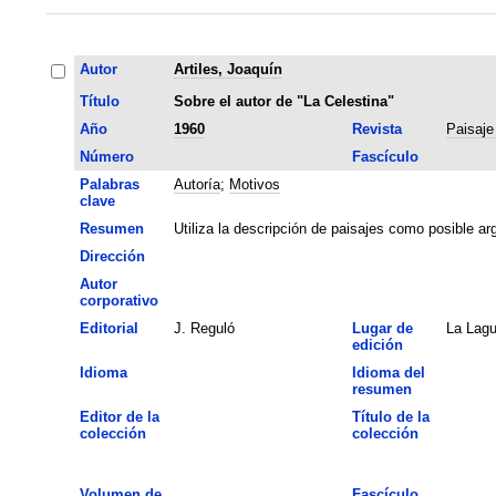
Autor
Artiles, Joaquín
Título
Sobre el autor de "La Celestina"
Año
1960
Revista
Paisaje
Número
Fascículo
Palabras
Autoría
;
Motivos
clave
Resumen
Utiliza la descripción de paisajes como posible arg
Dirección
Autor
corporativo
Editorial
J. Reguló
Lugar de
La Lag
edición
Idioma
Idioma del
resumen
Editor de la
Título de la
colección
colección
Volumen de
Fascículo