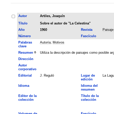
Autor
Artiles, Joaquín
Título
Sobre el autor de "La Celestina"
Año
1960
Revista
Paisaje
Número
Fascículo
Palabras
Autoría
;
Motivos
clave
Resumen
Utiliza la descripción de paisajes como posible arg
Dirección
Autor
corporativo
Editorial
J. Reguló
Lugar de
La Lag
edición
Idioma
Idioma del
resumen
Editor de la
Título de la
colección
colección
Volumen de
Fascículo