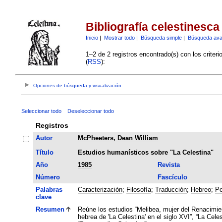
Bibliografía celestinesca
Inicio
|
Mostrar todo
|
Búsqueda simple
|
Búsqueda av
1–2 de 2 registros encontrado(s) con los criter
(
RSS
):
Opciones de búsqueda y visualización
Seleccionar todo
Deseleccionar todo
Registros
Autor
McPheeters, Dean William
Título
Estudios humanísticos sobre "La Celestina"
Año
1985
Revista
Número
Fascículo
Palabras
Caracterización
;
Filosofía
;
Traducción
;
Hebreo
;
Po
clave
Resumen
Reúne los estudios “Melibea, mujer del Renacimien
hebrea de 'La Celestina' en el siglo XVI”, “La Cele