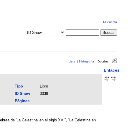
Mi cuenta
Lista
|
Bibliografía
|
Detalles
Enlaces
Tipo
Libro
ID Snow
0038
Páginas
rea de 'La Celestina' en el siglo XVI”, “La Celestina en