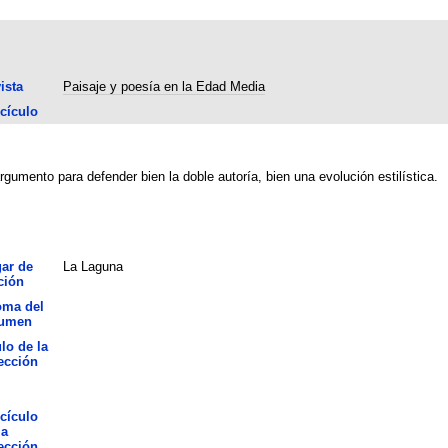
ista
Paisaje y poesía en la Edad Media
cículo
rgumento para defender bien la doble autoría, bien una evolución estilística.
ar de
La Laguna
ción
oma del
sumen
ulo de la
ección
cículo
la
ección