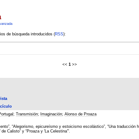
a
vanzada
rios de búsqueda introducidos (
RSS
):
<<
1
>>
ista
cículo
Portugal
;
Transmisión
;
Imaginación
;
Alonso de Proaza
nto”, “Alegorismo, epicureísmo y estoicismo escolástico”, “Una traducción heb
 de Calisto” y “Proaza y 'La Celestina'”.