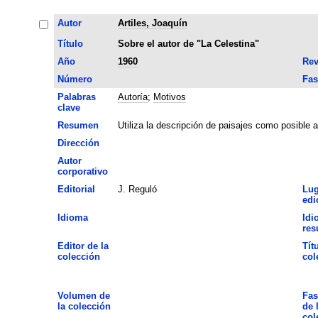
Autor
Artiles, Joaquín
Título
Sobre el autor de "La Celestina"
Año
1960
Rev
Número
Fas
Palabras
Autoría
;
Motivos
clave
Resumen
Utiliza la descripción de paisajes como posible a
Dirección
Autor
corporativo
Editorial
J. Reguló
Lug
edi
Idioma
Idi
re
Editor de la
Tít
colección
col
Volumen de
Fas
la colección
de 
col