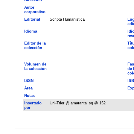
Autor
corporativo
Editorial
Scripta Humanistica
Lug
edi
Idioma
Idi
re
Editor de la
Tít
colección
col
Volumen de
Fas
la colección
de 
col
ISSN
IS
Área
Exp
Notas
Insertado
Uni-Trier @ amaranta_sg @ 152
por