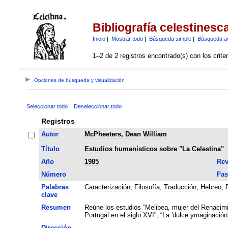
Bibliografía celestinesc
Inicio
|
Mostrar todo
|
Búsqueda simple
|
Búsqueda a
1–2 de 2 registros encontrado(s) con los crite
Opciones de búsqueda y visualización
Seleccionar todo
Deseleccionar todo
Registros
Autor
McPheeters, Dean William
Título
Estudios humanísticos sobre "La Celestina"
Año
1985
Rev
Número
Fas
Palabras
Caracterización
;
Filosofía
;
Traducción
;
Hebreo
;
clave
Resumen
Reúne los estudios “Melibea, mujer del Renacimie
Portugal en el siglo XVI”, “La 'dulce ymaginación'
Dirección