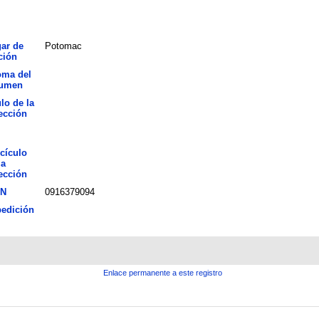
ar de
Potomac
ción
oma del
sumen
ulo de la
ección
cículo
la
ección
BN
0916379094
edición
Enlace permanente a este registro