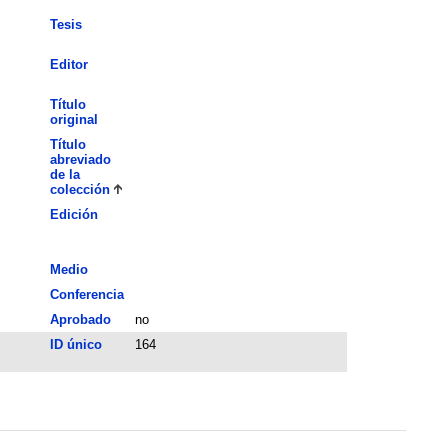
Tesis
Editor
Título
original
Título
abreviado
de la
colección
Edición
Medio
Conferencia
Aprobado
no
ID único
164