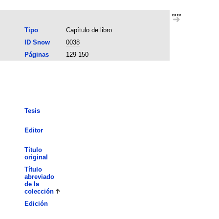
Tipo
Capítulo de libro
ID Snow
0038
Páginas
129-150
Tesis
Editor
Título
original
Título
abreviado
de la
colección
Edición