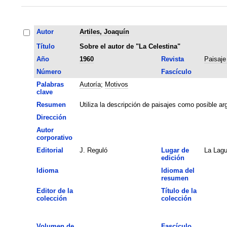
Autor
Artiles, Joaquín
Título
Sobre el autor de "La Celestina"
Año
1960
Revista
Paisaje
Número
Fascículo
Palabras
Autoría
;
Motivos
clave
Resumen
Utiliza la descripción de paisajes como posible arg
Dirección
Autor
corporativo
Editorial
J. Reguló
Lugar de
La Lag
edición
Idioma
Idioma del
resumen
Editor de la
Título de la
colección
colección
Volumen de
Fascículo