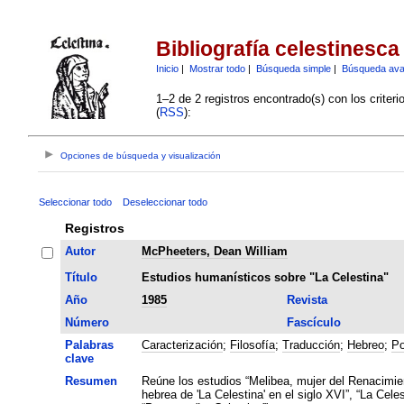
Bibliografía celestinesca
Inicio
|
Mostrar todo
|
Búsqueda simple
|
Búsqueda av
1–2 de 2 registros encontrado(s) con los criter
(
RSS
):
Opciones de búsqueda y visualización
Seleccionar todo
Deseleccionar todo
Registros
Autor
McPheeters, Dean William
Título
Estudios humanísticos sobre "La Celestina"
Año
1985
Revista
Número
Fascículo
Palabras
Caracterización
;
Filosofía
;
Traducción
;
Hebreo
;
Po
clave
Resumen
Reúne los estudios “Melibea, mujer del Renacimien
hebrea de 'La Celestina' en el siglo XVI”, “La Cele