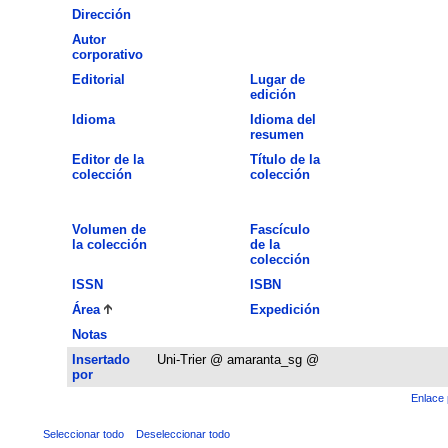
Dirección
Autor
corporativo
Editorial
Lugar de
edición
Idioma
Idioma del
resumen
Editor de la
Título de la
colección
colección
Volumen de
Fascículo
la colección
de la
colección
ISSN
ISBN
Área
Expedición
Notas
Insertado
Uni-Trier @ amaranta_sg @
por
Enlace 
Seleccionar todo
Deseleccionar todo