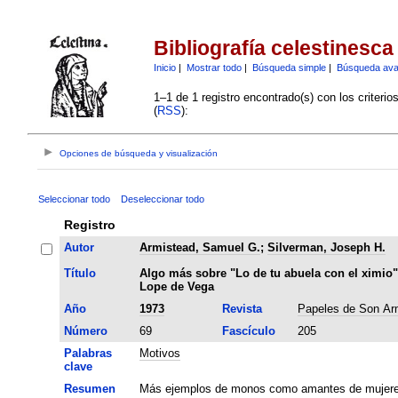
Bibliografía celestinesca
Inicio
|
Mostrar todo
|
Búsqueda simple
|
Búsqueda av
1–1 de 1 registro encontrado(s) con los criteri
(
RSS
):
Opciones de búsqueda y visualización
Seleccionar todo
Deseleccionar todo
Registro
Autor
Armistead, Samuel G.
;
Silverman, Joseph H.
Título
Algo más sobre "Lo de tu abuela con el ximio"
Lope de Vega
Año
1973
Revista
Papeles de Son A
Número
69
Fascículo
205
Palabras
Motivos
clave
Resumen
Más ejemplos de monos como amantes de mujeres,