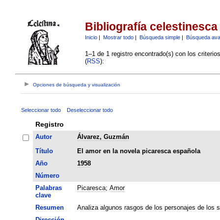
Bibliografía celestinesca
Inicio
|
Mostrar todo
|
Búsqueda simple
|
Búsqueda av
1–1 de 1 registro encontrado(s) con los criteri
(
RSS
):
Opciones de búsqueda y visualización
Seleccionar todo
Deseleccionar todo
Registro
Autor
Álvarez, Guzmán
Título
El amor en la novela picaresca española
Año
1958
Número
Palabras
Picaresca
;
Amor
clave
Resumen
Analiza algunos rasgos de los personajes de los si
Dirección