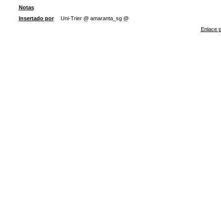
Notas
Insertado por
Uni-Trier @ amaranta_sg @
Enlace p