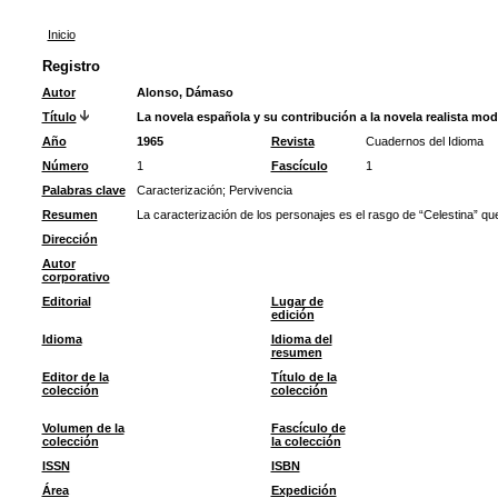
Inicio
Registro
Autor
Alonso, Dámaso
Título
La novela española y su contribución a la novela realista mo
Año
1965
Revista
Cuadernos del Idioma
Número
1
Fascículo
1
Palabras clave
Caracterización
;
Pervivencia
Resumen
La caracterización de los personajes es el rasgo de “Celestina” que 
Dirección
Autor
corporativo
Editorial
Lugar de
edición
Idioma
Idioma del
resumen
Editor de la
Título de la
colección
colección
Volumen de la
Fascículo de
colección
la colección
ISSN
ISBN
Área
Expedición